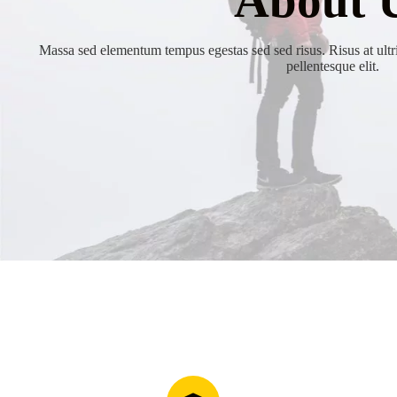
About 
Massa sed elementum tempus egestas sed sed risus. Risus at ult
pellentesque elit.