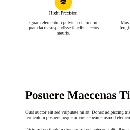
Hight Precision
Quam elementum pulvinar etiam non
Mus m
quam lacus suspendisse faucibus lectus
feugi
mauris.
Posuere Maecenas Ti
Quis auctor elit sed vulputate mi sit. Donec adipiscing tris
fermentum posuere neque ornare aenean euismod element
Dictumst vestibulum rhoncus est pellentesque elit ullam