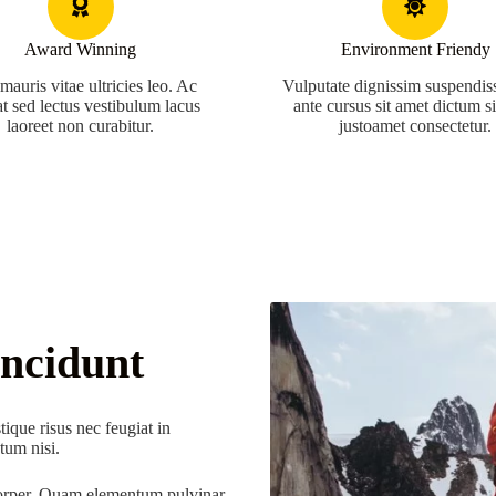
Award Winning
Environment Friendy
auris vitae ultricies leo. Ac
Vulputate dignissim suspendiss
at sed lectus vestibulum lacus
ante cursus sit amet dictum s
laoreet non curabitur.
justoamet consectetur.
ncidunt
tique risus nec feugiat in
um nisi.
corper. Quam elementum pulvinar